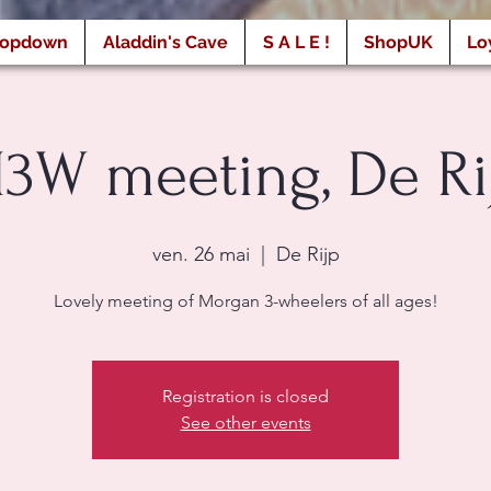
ropdown
Aladdin's Cave
S A L E !
ShopUK
Lo
3W meeting, De Ri
ven. 26 mai
  |  
De Rijp
Lovely meeting of Morgan 3-wheelers of all ages!
Registration is closed
See other events