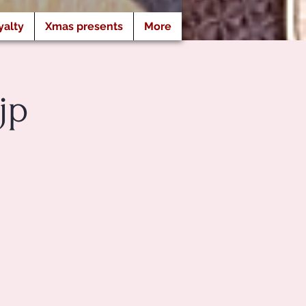
yalty
Xmas presents
More
jp