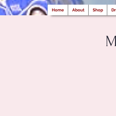
Home
About
Shop
D
M