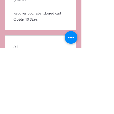
Recover your abandoned cart
Obtén 10 Stars
03
Canjea recompensas
Flexible reward
12 Stars = 1 € de descuento