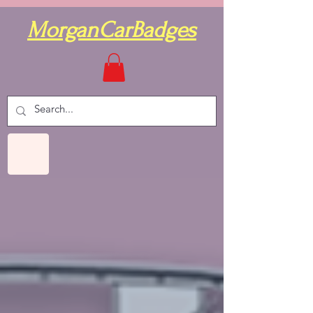
MorganCarBadges