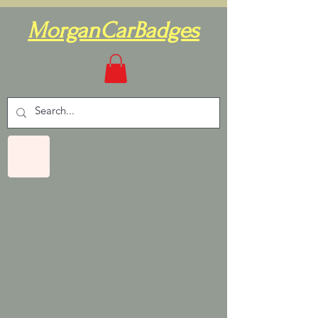
MorganCarBadges